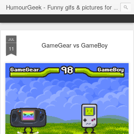
HumourGeek - Funny gifs & pictures for Geeks & Gamers !
JUL
GameGear vs GameBoy
11