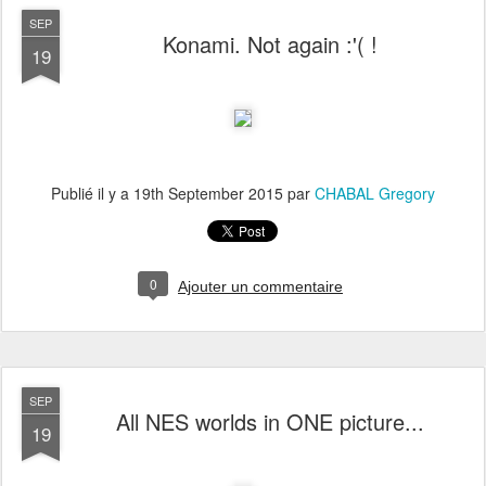
SEP
Konami. Not again :'( !
19
Publié il y a
19th September 2015
par
CHABAL Gregory
0
Ajouter un commentaire
SEP
All NES worlds in ONE picture...
19